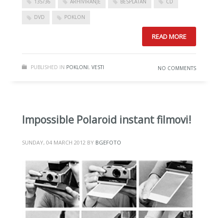
135/36
ARHIVIRANJE
BESPLATAN
CD
DVD
POKLON
READ MORE
PUBLISHED IN
POKLONI
,
VESTI
NO COMMENTS
Impossible Polaroid instant filmovi!
SUNDAY, 04 MARCH 2012
BY
BGEFOTO