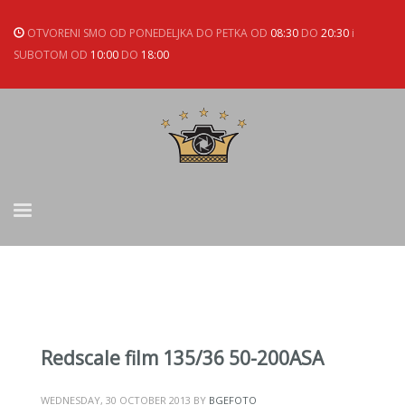
OTVORENI SMO OD PONEDELJKA DO PETKA OD
08:30
DO
20:30
i
SUBOTOM OD
10:00
DO
18:00
Redscale film 135/36 50-200ASA
WEDNESDAY, 30 OCTOBER 2013
BY
BGEFOTO