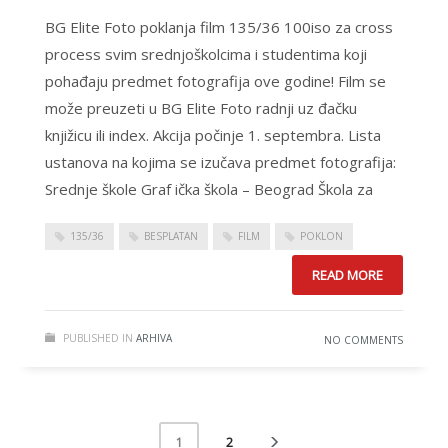
BG Elite Foto poklanja film 135/36 100iso za cross
process svim srednjoškolcima i studentima koji
pohađaju predmet fotografija ove godine! Film se
može preuzeti u BG Elite Foto radnji uz đačku
knjižicu ili index. Akcija počinje 1. septembra. Lista
ustanova na kojima se izučava predmet fotografija:
Srednje škole Graf ička škola – Beograd Škola za
135/36
BESPLATAN
FILM
POKLON
READ MORE
PUBLISHED IN
ARHIVA
NO COMMENTS
2
1