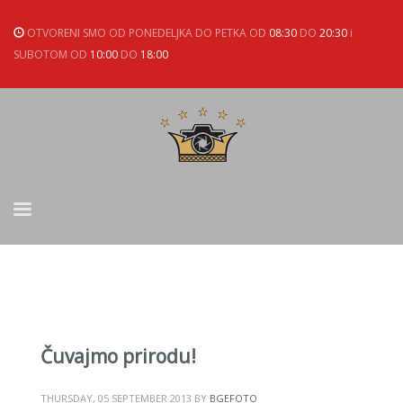
OTVORENI SMO OD PONEDELJKA DO PETKA OD
08:30
DO
20:30
i
SUBOTOM OD
10:00
DO
18:00
Čuvajmo prirodu!
THURSDAY, 05 SEPTEMBER 2013
BY
BGEFOTO