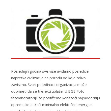
Poslednjih godina sve više uviđamo posledice
napretka civilizacije na prirodu od koje toliko
zavisimo. Svaki pojedinac i organizacija može
doprineti da se ti efekti ublaže. U BGE Foto
fotolaboratoriji, to postižemo koristeći najmoderniju
opremu koja troši minimalno električne energije,