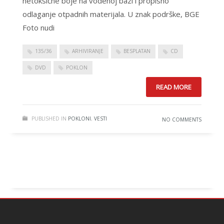
netoksične boje na vodenoj bazi i propisno
odlaganje otpadnih materijala. U znak podrške, BGE
Foto nudi
135/36
ARHIVIRANJE
BESPLATAN
CD
DVD
POKLON
READ MORE
PUBLISHED IN
POKLONI
,
VESTI
NO COMMENTS