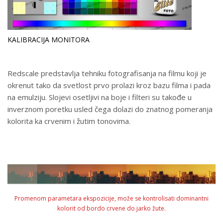
KALIBRACIJA MONITORA
Redscale predstavlja tehniku fotografisanja na filmu koji je
okrenut tako da svetlost prvo prolazi kroz bazu filma i pada
na emulziju. Slojevi osetljivi na boje i filteri su takođe u
inverznom poretku usled čega dolazi do znatnog pomeranja
kolorita ka crvenim i žutim tonovima.
Promenom parametara ekspozicije, može se kontrolisati dominantni
kolorit od bordo crvene do jarko žute.