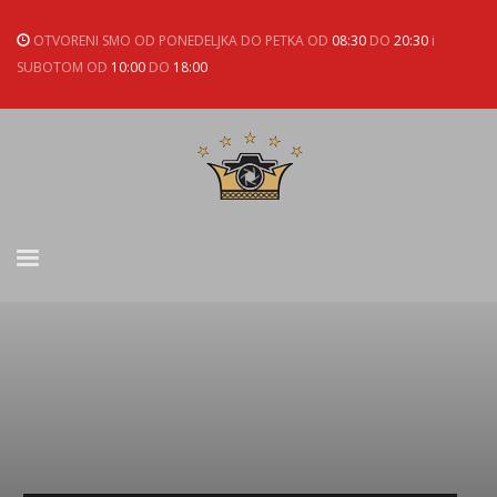
OTVORENI SMO OD PONEDELJKA DO PETKA OD
08:30
DO
20:30
i
SUBOTOM OD
10:00
DO
18:00