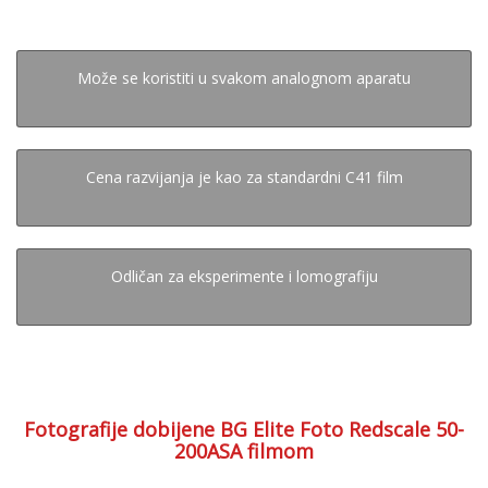
Može se koristiti u svakom analognom aparatu
Cena razvijanja je kao za standardni C41 film
Odličan za eksperimente i lomografiju
Fotografije dobijene BG Elite Foto Redscale 50-
200ASA filmom